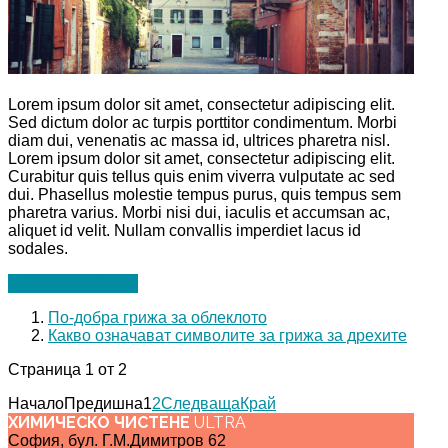
Lorem ipsum dolor sit amet, consectetur adipiscing elit.
Sed dictum dolor ac turpis porttitor condimentum. Morbi
diam dui, venenatis ac massa id, ultrices pharetra nisl.
Lorem ipsum dolor sit amet, consectetur adipiscing elit.
Curabitur quis tellus quis enim viverra vulputate ac sed
dui. Phasellus molestie tempus purus, quis tempus sem
pharetra varius. Morbi nisi dui, iaculis et accumsan ac,
aliquet id velit. Nullam convallis imperdiet lacus id
sodales.
ПРОЧЕТИ ОЩЕ...
По-добра грижа за облеклото
Какво означават символите за грижа за дрехите
Страница 1 от 2
Начало
Предишна
1
2
Следваща
Край
ХИМИЧЕСКО ЧИСТЕНЕ
ULTRA
София, бул. Г.М.Димитров 62