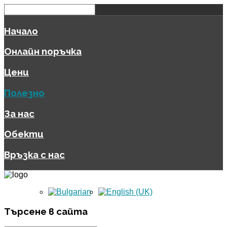
Начало
Онлайн поръчка
Цени
Полезно
За нас
Обекти
Връзка с нас
Търсене
в сайта